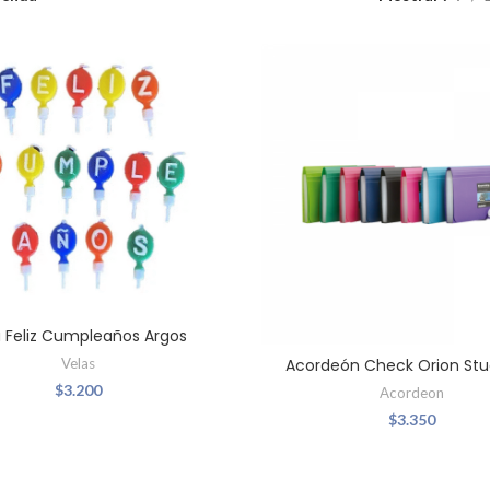
a Feliz Cumpleaños Argos
Velas
Acordeón Check Orion St
$
3.200
Acordeon
$
3.350