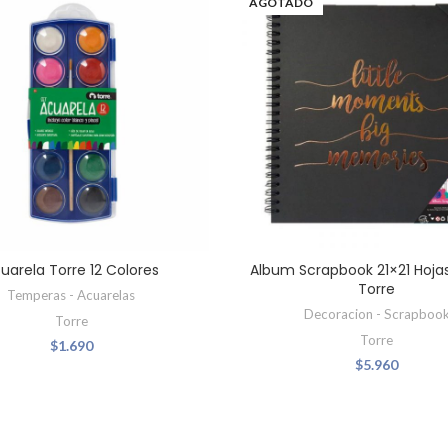
AGOTADO
uarela Torre 12 Colores
Album Scrapbook 21×21 Hoja
Torre
Temperas - Acuarelas
Decoracion - Scrapboo
Torre
Torre
$
1.690
$
5.960