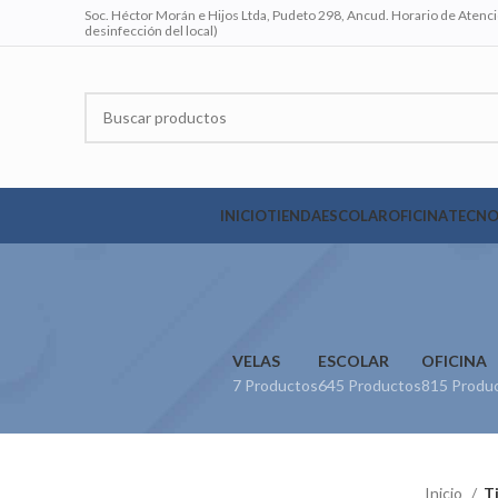
Soc. Héctor Morán e Hijos Ltda, Pudeto 298, Ancud. Horario de Atenció
desinfección del local)
INICIO
TIENDA
ESCOLAR
OFICINA
TECNO
VELAS
ESCOLAR
OFICINA
7 Productos
645 Productos
815 Produ
Inicio
T