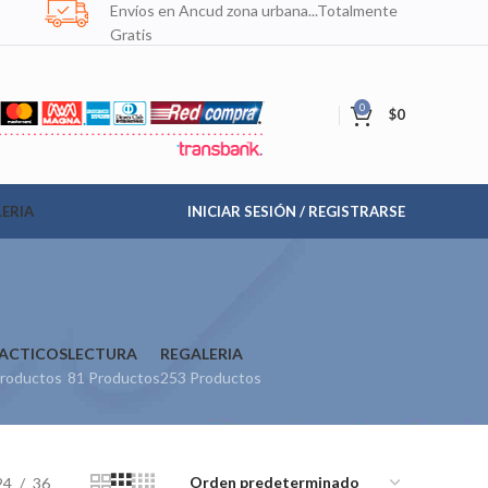
Envíos en Ancud zona urbana...Totalmente
Gratis
0
$
0
ERIA
INICIAR SESIÓN / REGISTRARSE
ACTICOS
LECTURA
REGALERIA
roductos
81 Productos
253 Productos
24
36