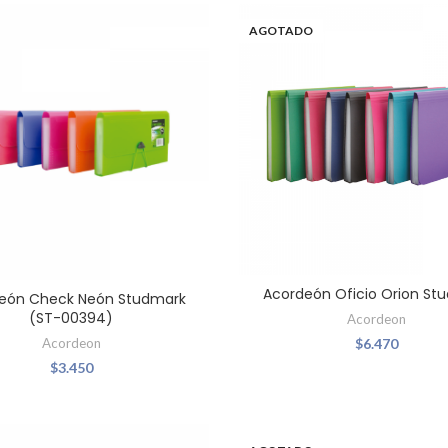
AGOTADO
Acordeón Oficio Orion St
eón Check Neón Studmark
(ST-00394)
Acordeon
Acordeon
$
6.470
$
3.450