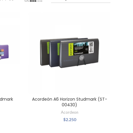
udmark
Acordeón A6 Horizon Studmark (ST-
00430)
Acordeon
$
2.250