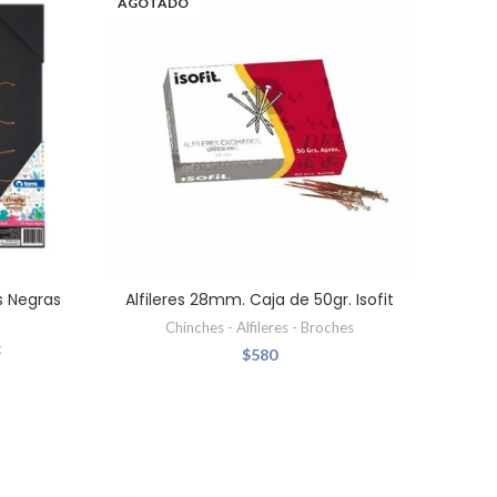
AGOTADO
s Negras
Alfileres 28mm. Caja de 50gr. Isofit
Chinches - Alfileres - Broches
k
$
580