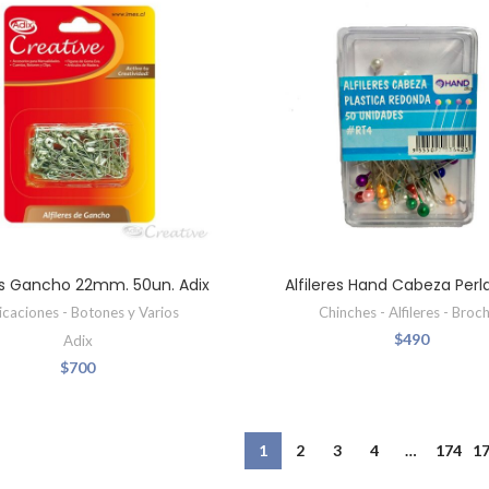
res Gancho 22mm. 50un. Adix
Alfileres Hand Cabeza Perl
icaciones - Botones y Varios
Chinches - Alfileres - Broc
$
490
Adix
$
700
1
2
3
4
…
174
1