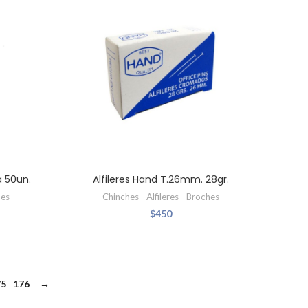
a 50un.
Alfileres Hand T.26mm. 28gr.
hes
Chinches - Alfileres - Broches
$
450
75
176
→