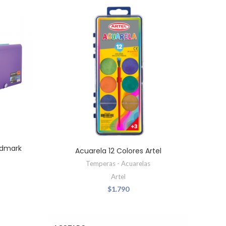
udmark
Acuarela 12 Colores Artel
Temperas - Acuarelas
Artel
$
1.790