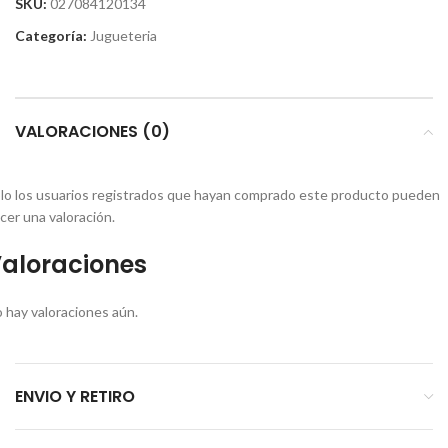
SKU:
027084120134
Categoría:
Jugueteria
VALORACIONES (0)
lo los usuarios registrados que hayan comprado este producto pueden
cer una valoración.
aloraciones
 hay valoraciones aún.
ENVIO Y RETIRO