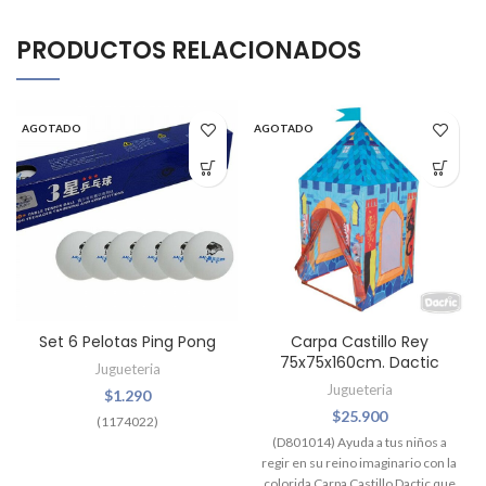
PRODUCTOS RELACIONADOS
AGOTADO
AGOTADO
Set 6 Pelotas Ping Pong
Carpa Castillo Rey
75x75x160cm. Dactic
Jugueteria
Jugueteria
$
1.290
$
25.900
(1174022)
(D801014) Ayuda a tus niños a
regir en su reino imaginario con la
colorida Carpa Castillo Dactic que