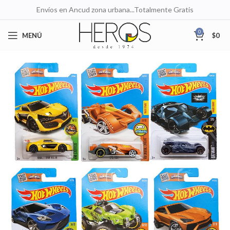
Envíos en Ancud zona urbana...Totalmente Gratis
0
MENÚ
$
0