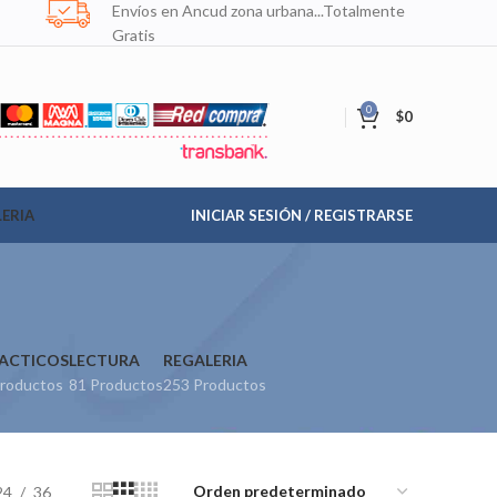
Envíos en Ancud zona urbana...Totalmente
Gratis
0
$
0
ERIA
INICIAR SESIÓN / REGISTRARSE
ACTICOS
LECTURA
REGALERIA
roductos
81 Productos
253 Productos
24
36