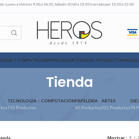
n: Lunes a Viernes 9.00 a 18.30, Sábado 10:00 a 13:30 (cerrado por 13:30 a 15:00
LOGIA Y COMPUTACION
PAPELERIA
ARTES
DIDACTICOS
LECTURA
REGAL
Tienda
TECNOLOGÍA – COMPUTACIÓN
PAPELERIA
ARTES
DID
ctos
155 Productos
65 Productos
221 Productos
74 P
ienda
Mostrar
9