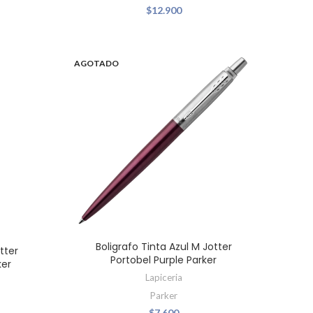
$
12.900
AGOTADO
Boligrafo Tinta Azul M Jotter
tter
Portobel Purple Parker
ker
Lapiceria
Parker
$
7.600