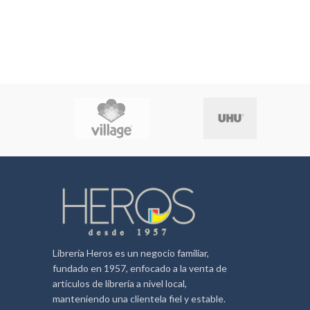
Librería Heros es un negocio familiar,
fundado en 1957, enfocado a la venta de
artículos de librería a nivel local,
manteniendo una clientela fiel y estable.