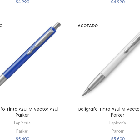
$
4.990
$
4.990
O
AGOTADO
afo Tinta Azul M Vector Azul
Bolígrafo Tinta Azul M Vecto
Parker
Parker
Lapiceria
Lapiceria
Parker
Parker
$
5.600
$
5.600