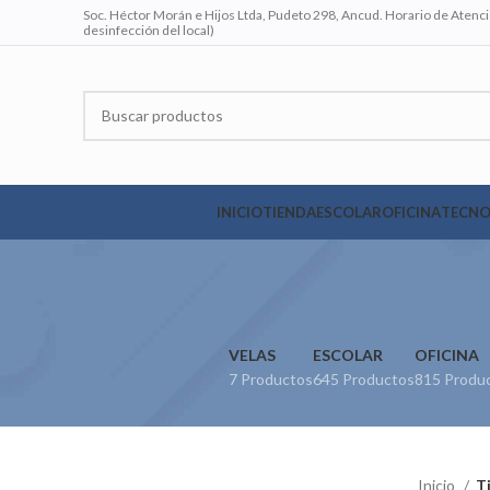
Soc. Héctor Morán e Hijos Ltda, Pudeto 298, Ancud. Horario de Atenció
desinfección del local)
INICIO
TIENDA
ESCOLAR
OFICINA
TECNO
VELAS
ESCOLAR
OFICINA
7 Productos
645 Productos
815 Produ
Inicio
T