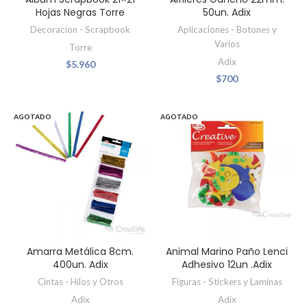
Hojas Negras Torre
50un. Adix
Decoracion - Scrapbook
Aplicaciones - Botones y
Varios
Torre
Adix
$
5.960
$
700
AGOTADO
AGOTADO
Amarra Metálica 8cm.
Animal Marino Paño Lenci
400un. Adix
Adhesivo 12un .Adix
Cintas - Hilos y Otros
Figuras - Stickers y Laminas
Adix
Adix