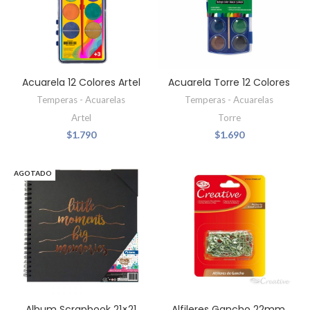
Acuarela 12 Colores Artel
Acuarela Torre 12 Colores
Temperas - Acuarelas
Temperas - Acuarelas
Artel
Torre
$
1.790
$
1.690
AGOTADO
Album Scrapbook 21×21
Alfileres Gancho 22mm.