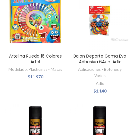
Artelina Rueda 16 Colores
Balon Deporte Goma Eva
Artel
Adhesiva 64un. Adix
Modelado
,
Plasticinas - Masas
Aplicaciones - Botones y
Varios
$
11.970
Adix
$
1.140