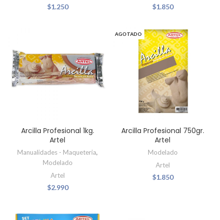
$
1.250
$
1.850
AGOTADO
Arcilla Profesional 1kg.
Arcilla Profesional 750gr.
Artel
Artel
Manualidades - Maqueteria
,
Modelado
Modelado
Artel
Artel
$
1.850
$
2.990