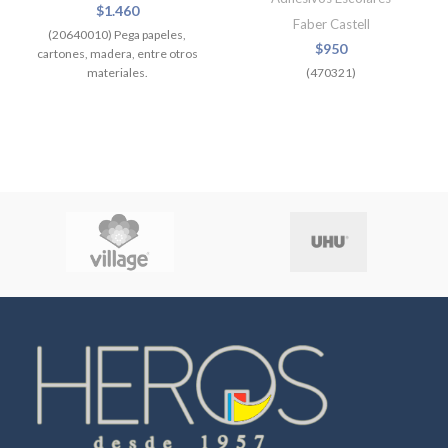
$
1.460
Faber Castell
(20640010) Pega papeles,
$
950
cartones, madera, entre otros
materiales.
(470321)