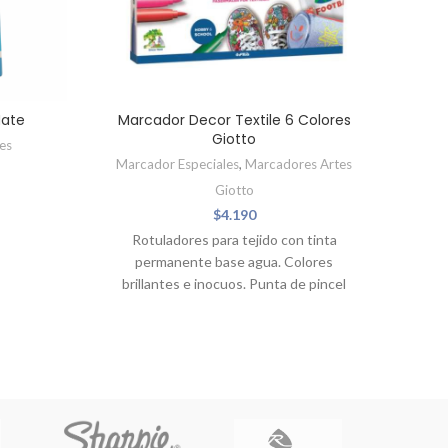
Mate
Marcador Decor Textile 6 Colores
Láp
Giotto
es
Marcador Especiales
,
Marcadores Artes
Lap
Giotto
$
4.190
Rotuladores para tejido con tinta
permanente base agua. Colores
brillantes e inocuos. Punta de pincel
especial de tamaño medio para una
máxima precisión. Tintas resistentes a
lavados hasta 40º. Para fijar mejor el
color se recomienda dar un golpe de
plancha sobre el reverso del dibujo.
Rotuladores con capuchón ventilado y
tapón de seguridad. Guardar en