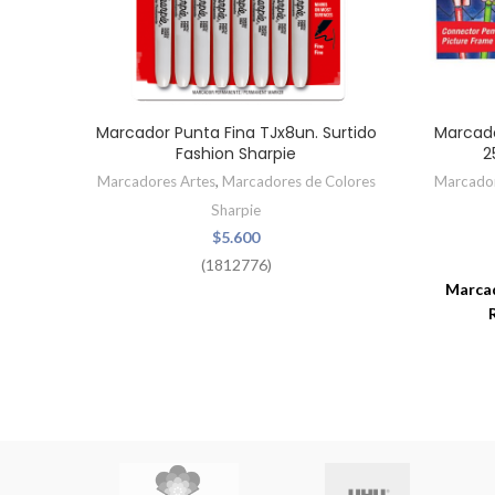
Marcador Punta Fina TJx8un. Surtido
Marcad
Fashion Sharpie
2
Marcadores Artes
,
Marcadores de Colores
Marcador
Sharpie
$
5.600
(1812776)
Marca
Los m
colore
tienen 
conec
posibili