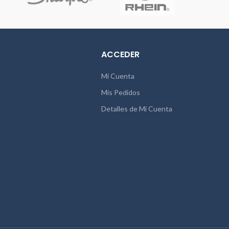
horizontal Presentación: 6 colores
surtidos Caja de 6 colores de
marcadores permanentes especiales
para tela: negro, azul, verde, rojo, rosado
flúo y amarillo flúo
ACCEDER
Mi Cuenta
Mis Pedidos
Detalles de Mi Cuenta