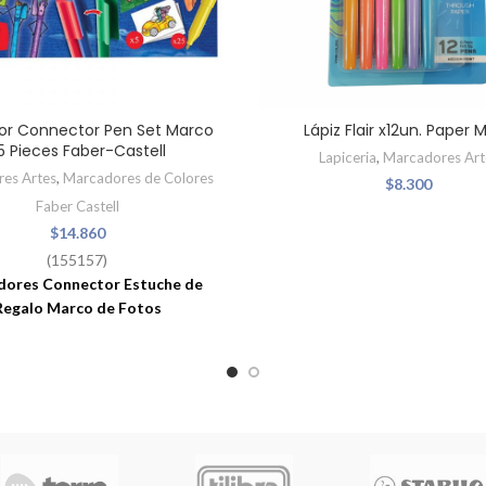
or Connector Pen Set Marco
Lápiz Flair x12un. Paper 
5 Pieces Faber-Castell
Lapiceria
,
Marcadores Art
es Artes
,
Marcadores de Colores
$
8.300
Faber Castell
$
14.860
(155157)
dores Connector Estuche de
Regalo Marco de Fotos
arcadores Connector tienen
s fuertes y luminosos y hasta
un beneficio extra: las tapas se
tan entre si brindan muchas
dades para juegos, manualidades
y almacenaje.