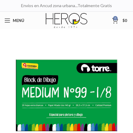
Envíos en Ancud zona urbana...Totalmente Gratis
0
MENÚ
$
0