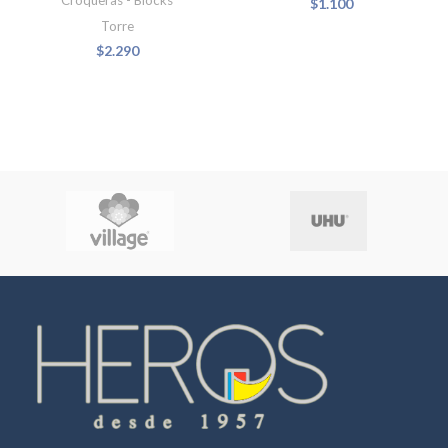
$
1.100
Torre
$
2.290