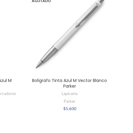
AGOTADO
AGO
Azul M
Bolígrafo Tinta Azul M Vector Blanco
Parker
arcadores
Lapiceria
Parker
$
5.600