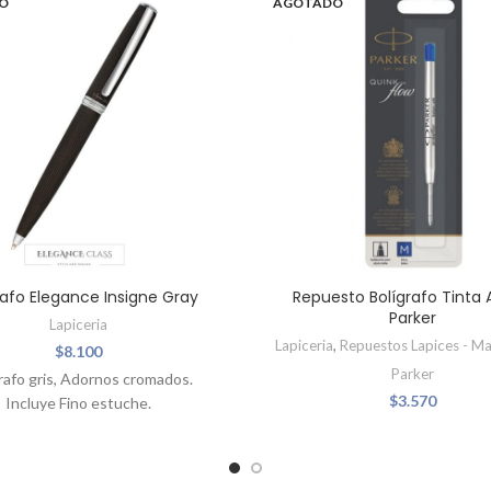
O
AGOTADO
rafo Elegance Insigne Gray
Repuesto Bolígrafo Tinta 
Parker
Lapiceria
Lapiceria
,
Repuestos Lapices - M
$
8.100
Parker
rafo gris, Adornos cromados.
$
3.570
Incluye Fino estuche.