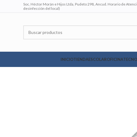
Soc. Héctor Morán e Hijos Ltda, Pudeto 298, Ancud. Horario de Atenció
desinfección del local)
INICIO
TIENDA
ESCOLAR
OFICINA
TECNO