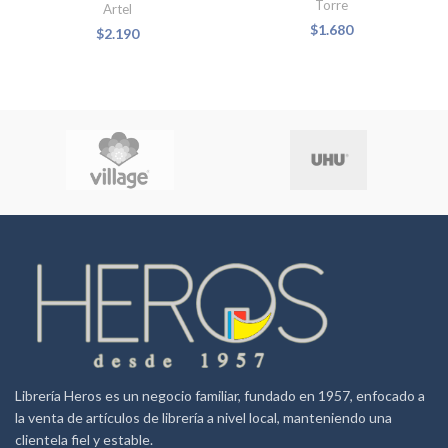
Torre
Artel
$
1.680
$
2.190
Librería Heros es un negocio familiar, fundado en 1957, enfocado a
la venta de artículos de librería a nivel local, manteniendo una
clientela fiel y estable.