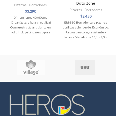
Data Zone
Pizarras - Borradores
Pizarras - Borradores
$
3.290
$
2.450
Dimensiones 40x60cm.
¡Organízate, dibuja y reutiliza!
ER881G Borrador para pizarras
Con nuestra pizarra blanca en
acrílicas color verde. Económico.
rollo Incluye lápiz negro para
Para uso escolar, resistente y
poder dibujar y escribir los que
liviano. Medidas de 15,1 x 4,3 x
quieras
5,6 cm.