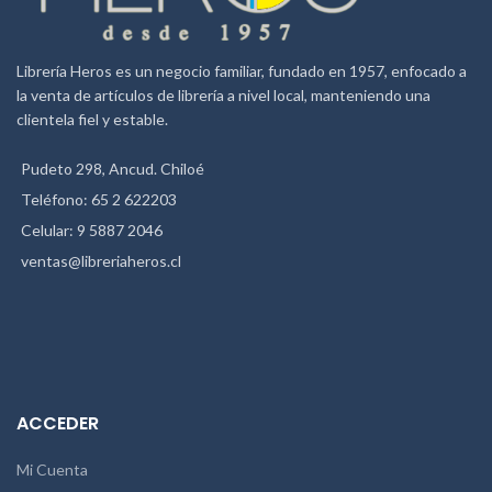
Duran hasta 4 veces más en
cámaras digitales que las pilas
alcalinas Energizer estándar (los
resultados pueden variar según
Librería Heros es un negocio familiar, fundado en 1957, enfocado a
el dispositivo). Pilas precargadas.
la venta de artículos de librería a nivel local, manteniendo una
clientela fiel y estable.
Pudeto 298, Ancud. Chiloé
Teléfono: 65 2 622203
Celular: 9 5887 2046
ventas@libreriaheros.cl
ACCEDER
Mi Cuenta