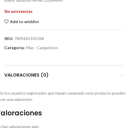
mayor duración Ni-Mh 2300MAH.
Sin existencias
Add to wishlist
SKU:
7809601101368
Categoría:
Pilas - Cargadores
VALORACIONES (0)
lo los usuarios registrados que hayan comprado este producto pueden
cer una valoración.
aloraciones
 hay valoraciones aún.