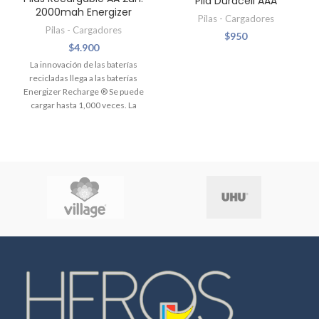
Pila Duracell AAA
2000mah Energizer
Pilas - Cargadores
Pilas - Cargadores
$
950
$
4.900
La innovación de las baterías
recicladas llega a las baterías
Energizer Recharge ® Se puede
cargar hasta 1,000 veces. La
construcción innovadora le
brinda más cargas en
comparación con las baterías
Energizer Recharge ® Power
Plus, además de que mantienen
su carga hasta por 1 año en el
almacenamiento La carga dura
hasta 12 meses cuando no está
en uso La marca de recarga
número 1 del mundo, según
datos de encuestas de mercado.
Duración de la batería de hasta 5
años cuando tiene una vida útil
total en patrones de uso típicos
Las baterías vienen precargadas.