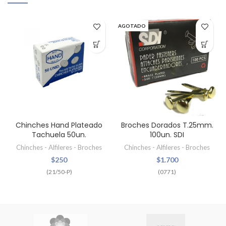
AGOTADO
Chinches Hand Plateado
Broches Dorados T.25mm.
Tachuela 50un.
100un. SDI
Chinches - Alfileres - Broches
Chinches - Alfileres - Broches
$
250
$
1.700
(21/50-P)
(0771)