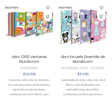
AGOTADO
AGOTADO
Libro 1.000 Ventanas
Libro Escuela Divertida de
Mundicrom
Mundicrom
Actividades
Actividades
,
Lecto - Escritura
$
10.300
$
9.100
Con esta colección de 4 títulos,
Cada título de esta colección de 4
los más pequeños disfrutarán y
libros, está dedicado a un
aprenderán abriendo las
animalito muy divertido.
ventanas de estos libros, que
Contienen cuentos para leer y
contienen divertidos juegos de
actividades, como
asociación: formar parejas,
rompecabezas, laberintos,
unir palabras e imágenes,
diferencias, series, juegos de