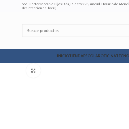
Soc. Héctor Morán e Hijos Ltda, Pudeto 298, Ancud. Horario de Atenció
desinfección del local)
INICIO
TIENDA
ESCOLAR
OFICINA
TECNO
Clic para ampliar