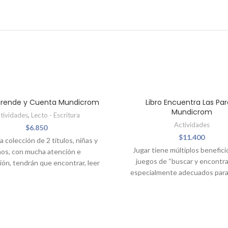
O
AGOTADO
Aprende y Cuenta Mundicrom
Libro Encuentra Las Par
Mundicrom
tividades
,
Lecto - Escritura
Actividades
$
6.850
$
11.400
 colección de 2 títulos, niñas y
Jugar tiene múltiplos beneficio
ños, con mucha atención e
juegos de “buscar y encontra
ión, tendrán que encontrar, leer
especialmente adecuados para
r muchos animalitos y palabras
niños: Estimulen sus capac
didas en algún lugar. Titulos
sensoriales, Desarrollen su Cre
Animales
potencien su inteligencia y at
Palabras
Enfrentar y solucionen desafíos