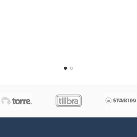
Cosas
CONSULTAR ANTES
Animales
PONIBILIDAD DE TÍTULOS.
:
María Mañeru
Edad:
+3
Tipo
(TITULOS SUJETOS A
uadernado:
Tapa Dura
Tipo
DISPONIBILIDAD)
Autor:
Lol
Tapa:
Acolchada
Papel
Fernández
Tipo Encuadernad
r:
Couche
Ancho:
23
Alto:
30
Dura
Tipo Tapa:
Cartón
P
Interior:
Couché
Páginas
Ancho:
23
Alto:
30
Edad: