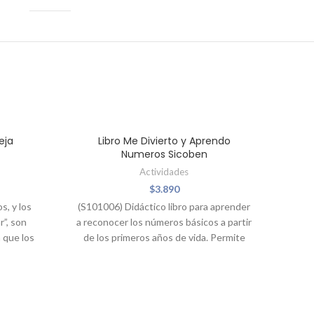
AGOTADO
AGO
eja
Libro Me Divierto y Aprendo
Numeros Sicoben
Actividades
$
3.890
s, y los
(S101006) Didáctico libro para aprender
r”, son
a reconocer los números básicos a partir
 que los
de los primeros años de vida. Permite
idades
desarrollar la motricidad fina y el
atividad,
razonamiento lógico. Su portada es
ención,
laminada con glitter e incluye juego de
. Titulos
figuras adhesivas. Contiene una unidad