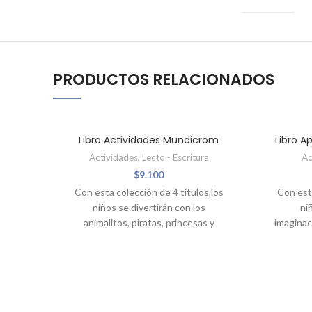
PRODUCTOS RELACIONADOS
AGOTADO
AGOTAD
Libro Actividades Mundicrom
Libro 
Actividades
,
Lecto - Escritura
Ac
$
9.100
Con esta colección de 4 títulos,los
Con esta
niños se divertirán con los
ni
animalitos, piratas, princesas y
imaginac
unicornios, resolviendo múltiples
y conta
actividades.
escon
Titulos
Unicornios
Animales