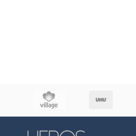
Piratas
DIS
Princesas
Autor
Enc
CONSULTAR ANTES
DISPONIBILIDAD DE TÍTULOS.
Interio
Autor:
Lucía Sanz Martínez
Edad:
+6
Tipo Encuadernado:
Tapa
Dura
Tipo Tapa:
Cartón
Papel
Interior:
Couche
Ancho:
22
Alto:
28