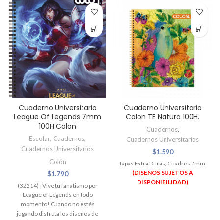
Cuaderno Universitario
Cuaderno Universitario
League Of Legends 7mm
Colon TE Natura 100H.
100H Colon
Cuadernos
,
Escolar
,
Cuadernos
,
Cuadernos Universitarios
Cuadernos Universitarios
$
1.590
Colón
Tapas Extra Duras, Cuadros 7mm.
(DISEÑOS SUJETOS A
$
1.790
DISPONIBILIDAD)
(32214) ¡Vive tu fanatismo por
League of Legends en todo
momento! Cuando no estés
jugando disfruta los diseños de