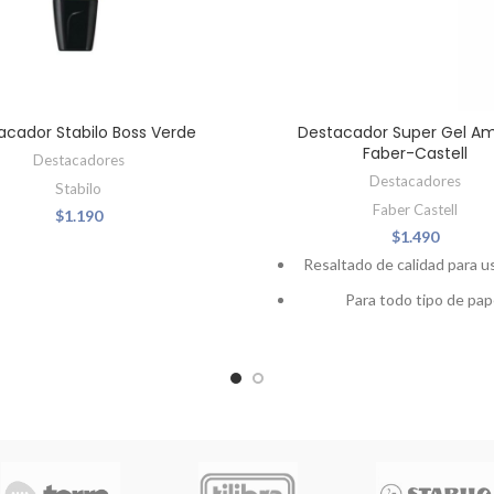
acador Stabilo Boss Verde
Destacador Super Gel Ama
Faber-Castell
Destacadores
Destacadores
Stabilo
Faber Castell
$
1.190
$
1.490
Resaltado de calidad para us
Para todo tipo de pap
Punta gruesa redonde
Sistema giratorio