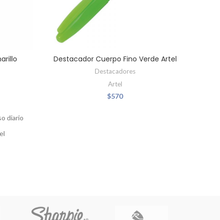
rillo
Destacador Cuerpo Fino Verde Artel
De
Destacadores
Artel
$
570
o diario
el
ada