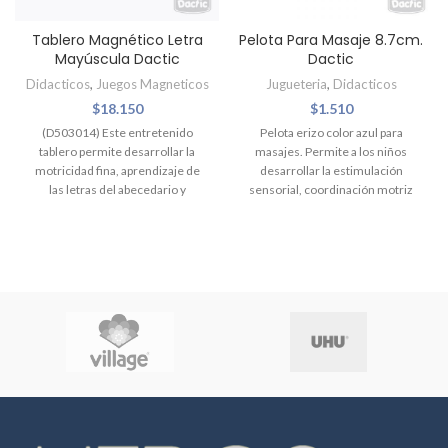
Tablero Magnético Letra
Pelota Para Masaje 8.7cm.
Mayúscula Dactic
Dactic
Didacticos
,
Juegos Magneticos
Jugueteria
,
Didacticos
$
18.150
$
1.510
(D503014) Este entretenido
Pelota erizo color azul para
tablero permite desarrollar la
masajes. Permite a los niños
motricidad fina, aprendizaje de
desarrollar la estimulación
las letras del abecedario y
sensorial, coordinación motriz
conseguir diferenciar las letras
gruesa, la concentración y el
mayúsculas. Contiene un tablero
equilibrio, además promueve el
de 31,5 x 21.5 cm aprox más lápiz.
deporte y la vida sana.
Aconsejada para masajes,
terapias para mejorar la
estimulación sensorial, las
habilidades motoras y aliviar
tensiones. Contiene 1 pieza de
8,7 cm de diámetro
aproximadamente.
Recomendado para niños desde
los 3 años.