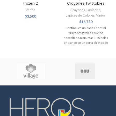
Frozen 2
Crayones Twistables
Varios
Crayones
,
Lapiceria
,
Lapices de Colores
,
Varios
$
3.500
$
16.750
Contine: 25 unidades de mini
crayones girables que no
necesitan sacapuntas + 40 hojas
en blanco en un porta objetos de
plástico duradero y portátil que
contiene todo el kit en su lugar!
sólo dale un giro para seguir
coloreando. Para niños mayores
de 4 años.