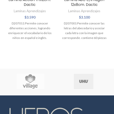
Dactic
12x8cm. Dactic
Laminas Aprendizajes
Laminas Aprendizajes
$
3.590
$
3.100
D207011 Permite conocer
D207001 Permite conocer las
diferentes acciones, logrando
letras del abecedario y asociar
enriquecer el vocabulario de los
cada letra con la imagen que
niños en español e inglés.
corresponde. contiene 60 piezas
Contiene 56 láminas de 12 x 17
de 8,6 x 12,7 cm. aprox.
cm. aprox. Recomendado para
Recomendado para niños desde
niños desde los 2 años.
los 4 años.