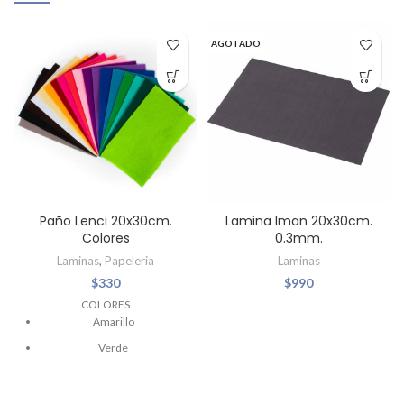
AGOTADO
Paño Lenci 20x30cm.
Lamina Iman 20x30cm.
Colores
0.3mm.
Laminas
,
Papeleria
Laminas
$
330
$
990
COLORES
Amarillo
Verde
Verde Claro
Rojo