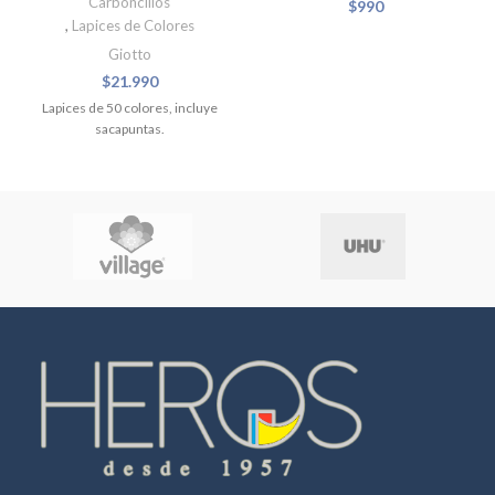
Carboncillos
$
990
,
Lapices de Colores
Giotto
$
21.990
Lapices de 50 colores, incluye
sacapuntas.