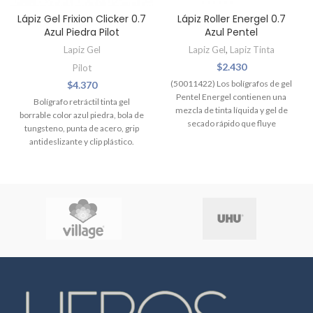
Lápiz Gel Frixion Clicker 0.7
Lápiz Roller Energel 0.7
Azul Piedra Pilot
Azul Pentel
Lapiz Gel
Lapiz Gel
,
Lapiz Tinta
$
2.430
Pilot
(50011422)
Los bolígrafos de gel
$
4.370
Pentel Energel contienen una
Bolígrafo retráctil tinta gel
mezcla de tinta líquida y gel de
borrable color azul piedra, bola de
secado rápido que fluye
tungsteno, punta de acero, grip
suavemente. Cada bolígrafo tiene
antideslizante y clip plástico.
una empuñadura de goma para
Punta media de 0.7 mm y ancho
mantenerte cómodo para que
del trazo 0.35 mm. Repuesto
puedas escribir durante más
BLSFR-7. No se recomienda su
tiempo sin fatigarte.
uso en documentos donde se
requiere una escritura de
naturaleza permanente.