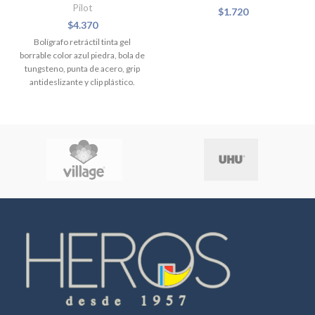
Pilot
$
1.720
$
4.370
Bolígrafo retráctil tinta gel
borrable color azul piedra, bola de
tungsteno, punta de acero, grip
antideslizante y clip plástico.
Punta media de 0.7 mm y ancho
del trazo 0.35 mm. Repuesto
BLSFR-7. No se recomienda su
uso en documentos donde se
requiere una escritura de
naturaleza permanente.