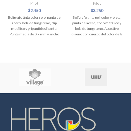
Pilot
Pilot
$
2.450
$
3.250
Bolígrafo tinta color rojo, punta de
Bolígrafo tinta gel, color violeta,
acero, bola de tungsteno, clip
punta de acero, cono métálico y
metálico y grip antideslizante.
bola de tungsteno. Atractivo
Punta media de 0.7 mm y ancho
diseño con cuerpo del color de la
del trazo 0.40 mm. Con
tinta y que incluye tapa con aro
dosificador que regula exceso de
para lazo y joya plástica. Punta
tinta. Desechable.
aguja ultra fina de 0.4 mm y ancho
del trazo de 0.2 mm. Tinta de bio-
polímero de alta tecnología de
colores vivos, no se corre y de
secado rápido. Ideal para
cualquier aplicación donde se
requiera una escritura fina y
precisa. También es adecuado
para ilustración detallada,
gráficos y dibujos. Desechable.