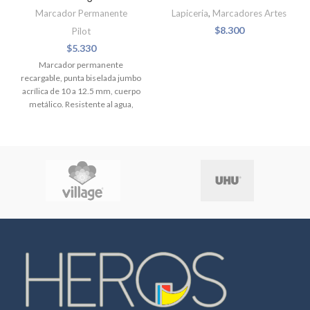
Marcador Permanente
Lapiceria
,
Marcadores Artes
$
8.300
Pilot
$
5.330
Marcador permanente
recargable, punta biselada jumbo
acrílica de 10 a 12.5 mm, cuerpo
metálico. Resistente al agua,
suave olor, libre de xileno (no
tóxico), tinta de secado rápido y
apto para mayoría de las
superficies. Ancho del trazo 3 a
12.