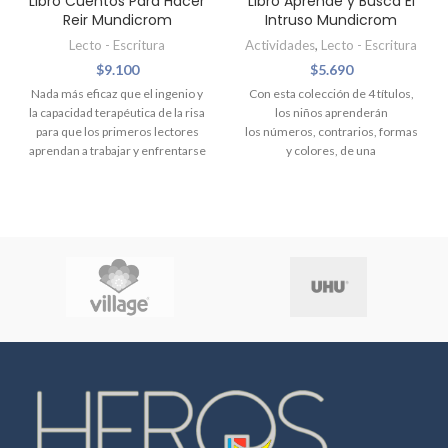
Libro Cuentos Para Hacer
Libro Aprende y Busca El
Reir Mundicrom
Intruso Mundicrom
Lecto - Escritura
Actividades
,
Lecto - Escritura
$
9.100
$
5.690
Nada más eficaz que el ingenio y
Con esta colección de 4 títulos,
la capacidad terapéutica de la risa
los niños aprenderán
para que los primeros lectores
los números, contrarios, formas
aprendan a trabajar y enfrentarse
y colores, de una
a temas tan importantes como el
manera divertida, buscando al
valor de la familia, la amistad y el
intruso que se ha metido en las
compañerismo, la diversión
actividades. Titulos
frente a la competición, el poder
El carrusel de las formas
de la imaginación, la tolerancia y
La aventura de los números
la solidaridad, y muchos otros
más. Estos cuentos rebosantes
La fiesta de los colores
de buen humor le
El juego de los contrarios
proporcionarán una perspectiva
diferente de asuntos serios,
CONSULTAR ANTES
poniendo el acento en los
DISPONIBILIDAD DE TÍTULOS.
aspectos más positivos de la vida,
Autor:
Alberto Jimenez
Edad:
+2
pero sin perder de vista los
Tipo Encuadernado:
Tapa Dura
valores que la conforman.
Tipo Tapa:
Acolchada
Papel
Autor:
María Mañeru
Edad:
+5
Interior:
Cartón
Ancho:
14