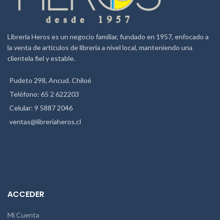
Tipo Encuadernado:
Tapa Dura
Alto:
14
Tipo Tapa:
Cartón
Papel
Interior:
Couche
Ancho:
23
Alto:
29
Librería Heros es un negocio familiar, fundado en 1957, enfocado a
la venta de artículos de librería a nivel local, manteniendo una
clientela fiel y estable.
Pudeto 298, Ancud. Chiloé
Teléfono: 65 2 622203
Celular: 9 5887 2046
ventas@libreriaheros.cl
ACCEDER
Mi Cuenta