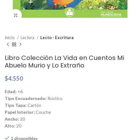
Clic para ampliar
Inicio
Lectura
Lecto - Escritura
Libro Colección La Vida en Cuentos Mi
Abuelo Murio y Lo Extraño
$
4.550
Edad:
+6
Tipo Encuadernado:
Rústico
Tipo Tapa:
Cartón
Papel Interior:
Couche
Ancho:
20
Alto:
20
1 disponibles