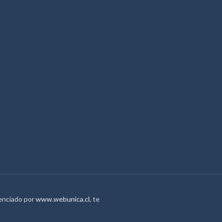
tenciado por
www.webunica.cl
, te