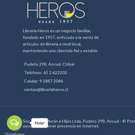
Librería Heros es un negocio familiar,
fundado en 1957, enfocado a la venta de
artículos de librería a nivel local,
manteniendo una clientela fiel y estable.
Pudeto 298, Ancud. Chiloé
Teléfono: 65 2 622203
Celular: 9 5887 2046
ventas@libreriaheros.cl
Soc. Héctor Morán e Hijos Ltda, Pudeto 298, Ancud - © Po
Hola!
ayudamos a tener presencia en Internet.