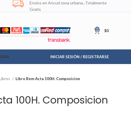
Envíos en Ancud zona urbana...Totalmente
Gratis
0
$
0
ERIA
INICIAR SESIÓN / REGISTRARSE
Libros
Libro Rem Acta 100H. Composicion
cta 100H. Composicion