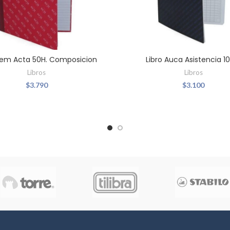
Rem Acta 50H. Composicion
Libro Auca Asistencia 1
Libros
Libros
$
3.790
$
3.100