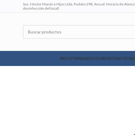
Soc. Héctor Morán e Hijos Ltda, Pudeto 298, Ancud. Horario de Atenció
desinfección del local)
INICIO
TIENDA
ESCOLAR
OFICINA
TECNO