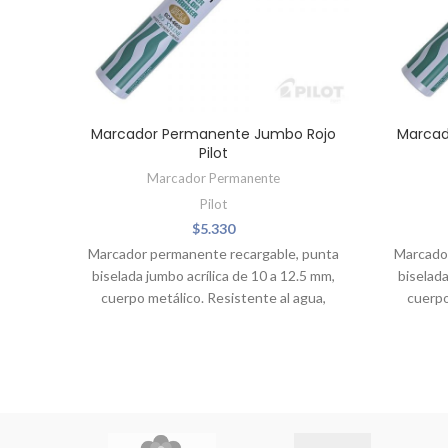
Marcador Permanente Jumbo Rojo
Marcad
Pilot
Marcador Permanente
Pilot
$
5.330
Marcador permanente recargable, punta
Marcado
biselada jumbo acrílica de 10 a 12.5 mm,
biselada
cuerpo metálico. Resistente al agua,
cuerpo
suave olor, libre de xileno (no tóxico),
suave o
tinta de secado rápido y apto para
tinta
mayoría de las superficies. Ancho del
mayorí
trazo 3 a 12.