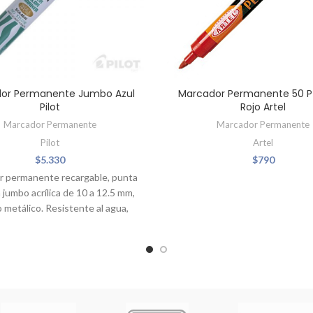
or Permanente Jumbo Azul
Marcador Permanente 50 Pt
Pilot
Rojo Artel
Marcador Permanente
Marcador Permanente
Pilot
Artel
$
5.330
$
790
r permanente recargable, punta
 jumbo acrílica de 10 a 12.5 mm,
 metálico. Resistente al agua,
lor, libre de xileno (no tóxico),
 de secado rápido y apto para
a de las superficies. Ancho del
trazo 3 a 12.