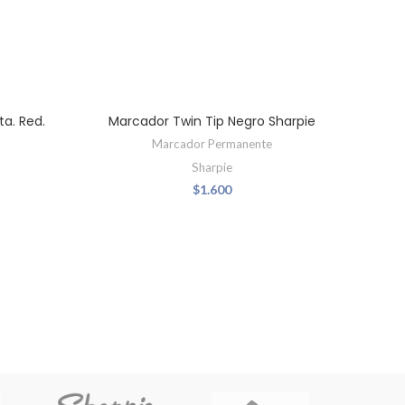
a. Red.
Marcador Twin Tip Negro Sharpie
Ma
Marcador Permanente
Sharpie
$
1.600