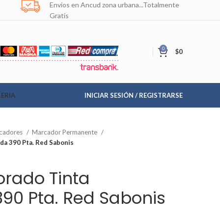
Envíos en Ancud zona urbana...Totalmente
Gratis
0
$
0
ERIA
INICIAR SESIÓN / REGISTRARSE
cadores
Marcador Permanente
da 390 Pta. Red Sabonis
rado Tinta
390 Pta. Red Sabonis