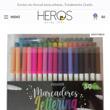
Envíos en Ancud zona urbana...Totalmente Gratis
0
MENÚ
$
0
AGOTADO