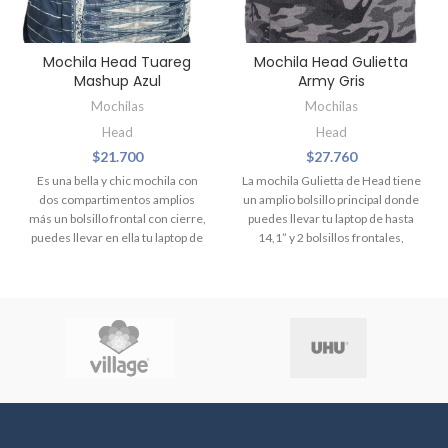
Mochila Head Tuareg
Mochila Head Gulietta
Mashup Azul
Army Gris
Mochilas
Mochilas
Head
Head
$
21.700
$
27.760
Es una bella y chic mochila con
La mochila Gulietta de Head tiene
dos compartimentos amplios
un amplio bolsillo principal donde
más un bolsillo frontal con cierre,
puedes llevar tu laptop de hasta
puedes llevar en ella tu laptop de
14,1” y 2 bolsillos frontales,
hasta 14”, tiene también
cuenta con bolsillo secreto y
organizador porta llaves y dale tu
bolsillo porta botellas. Diseñada
toque personal con su argolla
para tu comodidad, Gulietta
porta accesorio en el exterior.
puede ayudarte a llevar todo de la
Capacidad 30 Lts. Dimensiones
manera más práctica.
48 x 31 x 16.5cm.