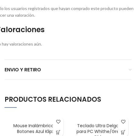
lo los usuarios registrados que hayan comprado este producto pueden
cer una valoración.
aloraciones
 hay valoraciones aún.
ENVIO Y RETIRO
PRODUCTOS RELACIONADOS
AGOTADO
AGOTADO
Mouse Inalámbrico 6
Teclado Ultra Delgado
Botones Azul Klipx
para PC Whithe/Green