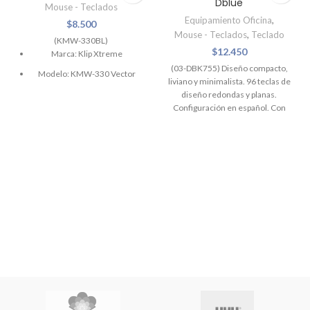
Dblue
Mouse - Teclados
Equipamiento Oficina
,
$
8.500
Mouse - Teclados
,
Teclado
(KMW-330BL)
$
12.450
Marca: Klip Xtreme
(03-DBK755) Diseño compacto,
Modelo: KMW-330 Vector
liviano y minimalista. 96 teclas de
Batería: Tipo AAA
diseño redondas y planas.
Configuración en español. Con
Altura: 3.61 cm
una digitación suave, silenciosa y
Anchura: 5.99 cm
cómoda. Estructura resistente y
con alta durabilidad. Útil tanto
Profundidad: 10.2 cm
para equipos de escritorio, como
portátil
Resolución de
movimiento: 1600 ppp
Tecnología de Detección de
Movimiento: Óptico
Tecnología de
conectividad: Inalámbrico
Color: Azul
Sistema operativo
requerido: Apple MacOS X ,