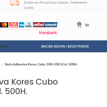
Envíos en Ancud zona urbana...Totalmente
Gratis
0
$
0
ERIA
INICIAR SESIÓN / REGISTRARSE
s
Nota Adhesiva Kores Cubo 100×100 5Col. 500H.
va Kores Cubo
. 500H.