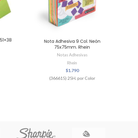
 51×38
Nota Adhesiva 9 Col. Neón
Not
75x75mm. Rhein
Notas Adhesivas
Rhein
$
1.790
(366615) 25H. por Color
A