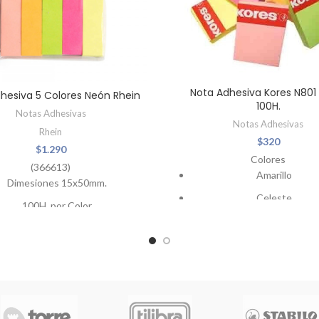
Nota Adhesiva Kores N801
hesiva 5 Colores Neón Rhein
100H.
Notas Adhesivas
Notas Adhesivas
Rhein
$
320
$
1.290
Colores
(366613)
Amarillo
Dimesiones 15x50mm.
Celeste
100H. por Color
Naranjo
Verde
Rosado
Fucsia
(COLORES SUJETOS 