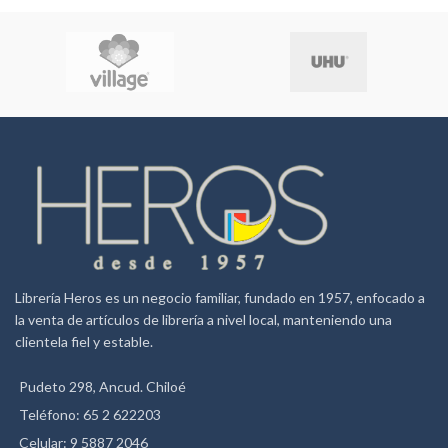
cm c/u. Perfecto para uso en
con tinta en base de agua y su
oficinas.
color es duradero.
- Punta Biselada
- Cuerpo plano mini
- Formato blister
- Trazo 2 y 5 mm
Librería Heros es un negocio familiar, fundado en 1957, enfocado a
la venta de artículos de librería a nivel local, manteniendo una
clientela fiel y estable.
Pudeto 298, Ancud. Chiloé
Teléfono: 65 2 622203
Celular: 9 5887 2046