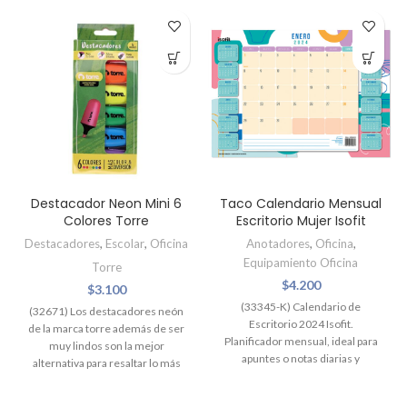
Destacador Neon Mini 6
Taco Calendario Mensual
Colores Torre
Escritorio Mujer Isofit
Destacadores
,
Escolar
,
Oficina
Anotadores
,
Oficina
,
Equipamiento Oficina
Torre
$
4.200
$
3.100
(33345-K) Calendario de
(32671) Los destacadores neón
Escritorio 2024 Isofit.
de la marca torre además de ser
Planificador mensual, ideal para
muy lindos son la mejor
apuntes o notas diarias y
alternativa para resaltar lo más
mensuales. Con 12 hojas
importante de tus apuntes e
mensuales grandes de 34 x 48
ideas
. Contiene 6 colores neón