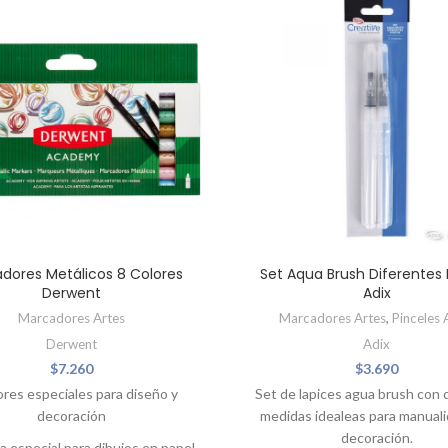
dores Metálicos 8 Colores
Set Aqua Brush Diferentes
Derwent
Adix
Marcadores Artes
Marcadores Artes
,
Pinceles 
Derwent
Adix
$
7.260
$
3.690
ores especiales para diseño y
Set de lapices agua brush con 
decoración
medidas idealeas para manual
decoración.
a especial para dibujos en papel