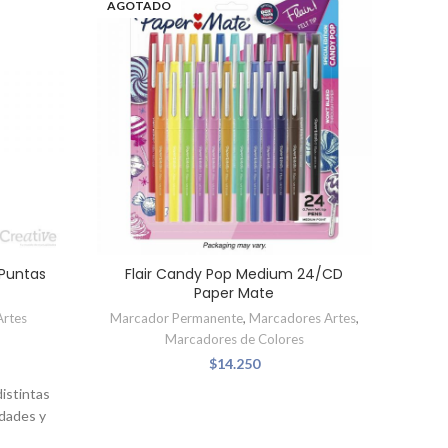
AGOTADO
AGO
 Puntas
Flair Candy Pop Medium 24/CD
Bli
Paper Mate
Artes
Marcador Permanente
,
Marcadores Artes
,
Marcadores de Colores
$
14.250
distintas
idades y