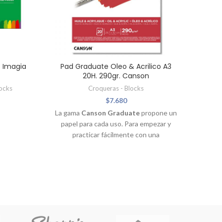
z Imagia
Pad Graduate Oleo & Acrilico A3
Cro
20H. 290gr. Canson
locks
Croqueras - Blocks
$
7.680
La gama
Canson Graduate
propone un
papel para cada uso. Para empezar y
practicar fácilmente con una
combinación perfecta entre papel y
técnica. Los blocs
Canson Graduate
óleo y acrílico
ofrecen un papel blanco
grueso, dotado de una barrera eficaz,
resistente y absorbente. Compuestos
por 20 hojas de papel de 290 g/m², son
ideales para iniciarse en la técnica del
óleo y del acrílico y obtener un resultado