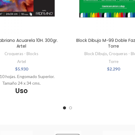
abriano Acuarela 10H. 300gr.
Block Dibujo M-99 Doble Fa
Artel
Torre
Croqueras - Blocks
Block Dibujo
,
Croqueras - B
Artel
Torre
$
5.930
$
2.290
 10 hojas. Engomado Superior.
Tamaño 24 x 34 cms.
Uso
Técnicas húmedas.