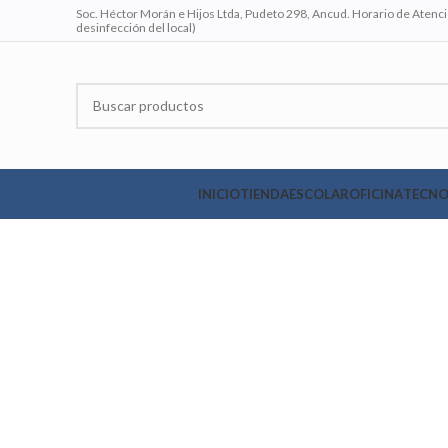
Soc. Héctor Morán e Hijos Ltda, Pudeto 298, Ancud. Horario de Atenció
desinfección del local)
INICIO
TIENDA
ESCOLAR
OFICINA
TECNO