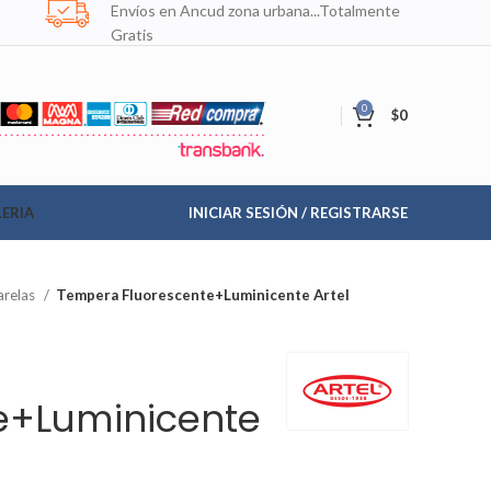
Envíos en Ancud zona urbana...Totalmente
Gratis
0
$
0
ERIA
INICIAR SESIÓN / REGISTRARSE
arelas
Tempera Fluorescente+Luminicente Artel
e+Luminicente