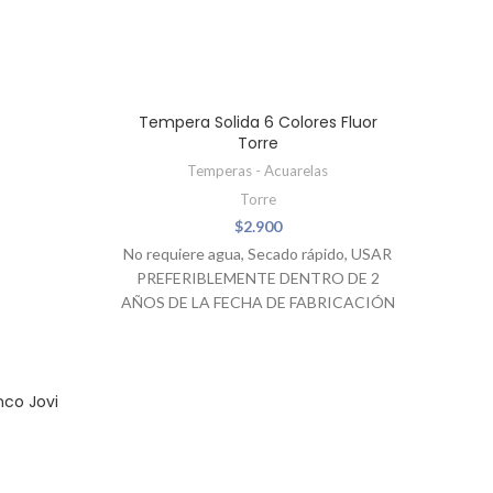
AGOTADO
Tempera Solida 6 Colores Fluor
Torre
Temperas - Acuarelas
Torre
$
2.900
No requiere agua, Secado rápido, USAR
PREFERIBLEMENTE DENTRO DE 2
AÑOS DE LA FECHA DE FABRICACIÓN
IMPRESA EN EL PRODUCTO
nco Jovi
Pint
Adhes