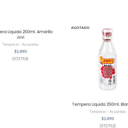
O
AGOTADO
ra Liquida 250ml. Amarillo
Jovi
Temperas - Acuarelas
$
1.890
(372753)
Tempera Liquida 250ml. Bla
Temperas - Acuarelas
$
1.890
(372752)