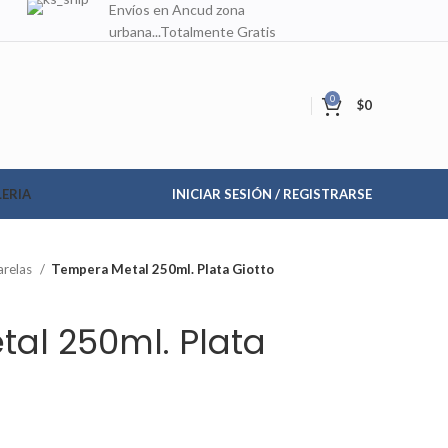
Envíos en Ancud zona
urbana...Totalmente Gratis
0
$
0
ERIA
INICIAR SESIÓN / REGISTRARSE
arelas
Tempera Metal 250ml. Plata Giotto
al 250ml. Plata