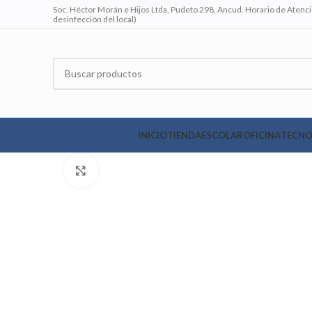
Soc. Héctor Morán e Hijos Ltda, Pudeto 298, Ancud. Horario de Atenció
desinfección del local)
INICIO
TIENDA
ESCOLAR
OFICINA
TECNO
Clic para ampliar