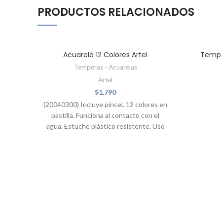
PRODUCTOS RELACIONADOS
AGOTAD
Acuarela 12 Colores Artel
Tempe
Temperas - Acuarelas
Artel
$
1.790
(20040300) Incluye pincel. 12 colores en
pastilla. Funciona al contacto con el
agua. Estuche plástico resistente. Uso
sobre papel o tela texturada sobre 120
gramos.