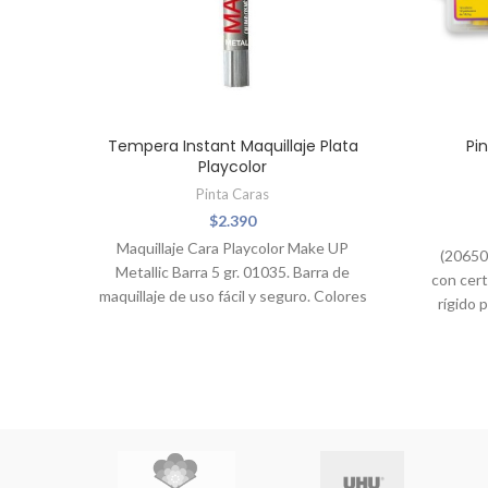
Tempera Instant Maquillaje Plata
Pi
Playcolor
Pinta Caras
$
2.390
Maquillaje Cara Playcolor Make UP
(20650
Metallic Barra 5 gr. 01035. Barra de
con cert
maquillaje de uso fácil y seguro. Colores
rígido 
cubrientes, secado rápido y fácil y suave
no t
aplicación. Calidad cosmética. Cumple
con la Legislación Europea para
productos cosméticos: 1223/2009/CE.
Registro Europeo de Cosméticos CPNP
- REF.1875609. Fabricación conforme a
las GMP (Good Manufacturing Practice).
Testado dermatológicamente y