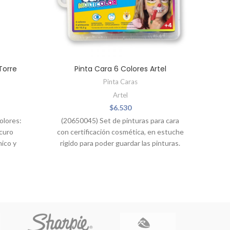
Torre
Pinta Cara 6 Colores Artel
Pi
Pinta Caras
Artel
$
6.530
olores:
(20650045) Set de pinturas para cara
(3
curo
con certificación cosmética, en estuche
nico y
rigido para poder guardar las pinturas.
C
no toxico, fácil de remover y con
aplicador.