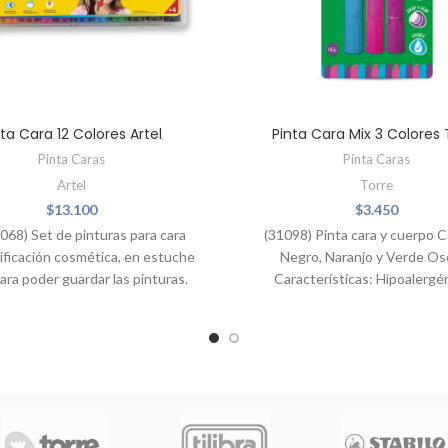
nta Cara 12 Colores Artel
Pinta Cara Mix 3 Colores 
Pinta Caras
Pinta Caras
Artel
Torre
$
13.100
$
3.450
068) Set de pinturas para cara
(31098) Pinta cara y cuerpo C
ificación cosmética, en estuche
Negro, Naranjo y Verde Os
para poder guardar las pinturas.
Características: Hipoalergé
oxico, facil de remover y con
lavable
aplicador.