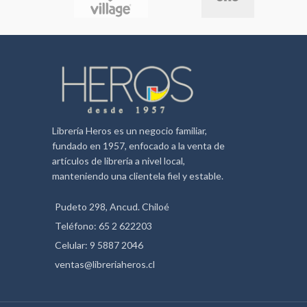
microbiológicamente. Libre de
principales alérgenos. Sin parabenos. No
graso, no requiere desmaquillador para
limpiar. Fácilmente lavable de la piel con
agua y jabón.
Librería Heros es un negocio familiar,
fundado en 1957, enfocado a la venta de
artículos de librería a nivel local,
manteniendo una clientela fiel y estable.
Pudeto 298, Ancud. Chiloé
Teléfono: 65 2 622203
Celular: 9 5887 2046
ventas@libreriaheros.cl