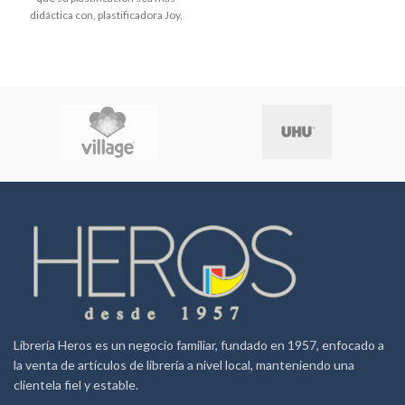
didáctica con, plastificadora Joy,
sencilla y moderna. Ideal para uso
ocasional en la oficina o en
entorno doméstico. Con un
diseño fino y compacto, es fácil
de almacenar, está lista para su
uso en 4 minutos, plastifica desde
formato carnet hasta oficio y
acepta pouches estándar de hasta
125 micrones.
Especificaciones
•
Puesta en marcha, fácil mediante
un interruptor • Ajustes de calor y
frío • Utilícela con pouches de
tamaño carnet hasta tamaño
oficio. • Tiempo de calentamiento
de 4 minutos
Librería Heros es un negocio familiar, fundado en 1957, enfocado a
la venta de artículos de librería a nivel local, manteniendo una
clientela fiel y estable.