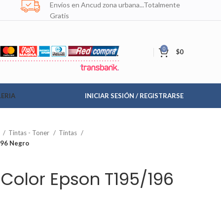
Envíos en Ancud zona urbana...Totalmente
Gratis
0
$
0
ERIA
INICIAR SESIÓN / REGISTRARSE
n
Tintas - Toner
Tintas
196 Negro
c Color Epson T195/196