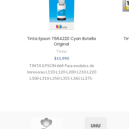
Tinta Epson T664220 Cyan Botella
Ti
Original
Tintas
$
15.990
TINTA EPSON 664 Para modelos de
Imresoras L110-L120-L200-L210-L220
L300-L310-L350-L355-L365 LL375-
L380-L395-L396-L455 L475-L495-L555-
L565-L575 L606-L655-L656-L1300-
L1455