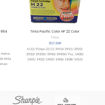
n 664
Tinta Pacific Color HP 22 Color
Tintas
$
17.500
H 22/ Pchpn 22 Cl/ 3910/ 3915/ 3920/
, marca
3930/ 3930V/ 3940/ 3940V/ Psc: 1400/
de tinta
1401/ 1402/ 1403/ 1406/ 1408/ 1410/
arcas:
1410V/ 1410Xi/ 1415/ 1417/ Officejet:
exmark.
5605/ 5609/ 5610/ 5610V/ 5610Xi/
artuchos
5615/ Fax: 1250
rcas