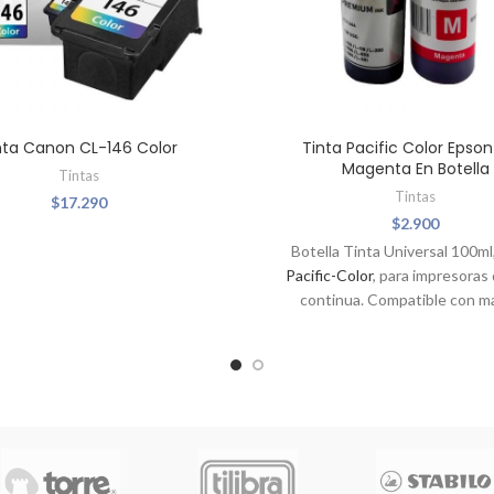
nta Canon CL-146 Color
Tinta Pacific Color Epso
Magenta En Botella
Tintas
Tintas
$
17.290
$
2.900
Botella Tinta Universal 100ml
Pacific-Color
, para impresoras 
continua. Compatible con m
Epson, HP, Brother, Canon, L
Usada también para recargar c
de tinta de las mismas ma
mencionadas.