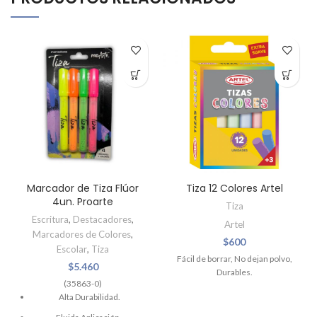
Marcador de Tiza Flúor
Tiza 12 Colores Artel
4un. Proarte
Tiza
Escritura
,
Destacadores
,
Artel
Marcadores de Colores
,
$
600
Escolar
,
Tiza
Fácil de borrar, No dejan polvo,
$
5.460
Durables.
(35863-0)
Alta Durabilidad.