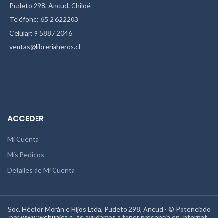
Pudeto 298, Ancud. Chiloé
Teléfono: 65 2 622203
Celular: 9 5887 2046
ventas@libreriaheros.cl
ACCEDER
Mi Cuenta
Mis Pedidos
Detalles de Mi Cuenta
Soc. Héctor Morán e Hijos Ltda, Pudeto 298, Ancud - © Potenciado
por
www.webunica.cl
, te ayudamos a tener presencia en Internet.