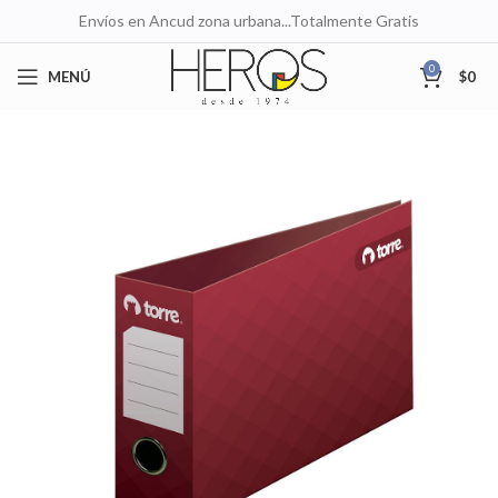
Envíos en Ancud zona urbana...Totalmente Gratis
0
MENÚ
$
0