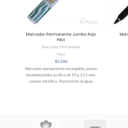
Marcador Permanente Jumbo Rojo
Mar
Pilot
Marcador Permanente
Pilot
$
5.330
Marcador permanente recargable, punta
biselada jumbo acrílica de 10 a 12.5 mm,
cuerpo metálico. Resistente al agua,
suave olor, libre de xileno (no tóxico),
tinta de secado rápido y apto para
mayoría de las superficies. Ancho del
trazo 3 a 12.