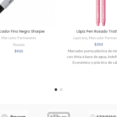
cador Fino Negro Sharpie
Lápiz Pen Rosado Trat
Marcador Permanente
Lapiceria
,
Marcador Perman
$
350
Sharpie
Marcador punta plástica de mi
$
950
con tinta a base de agua, inde
Económico y práctico de ca
superior, tapa ventilada idea
rotular y remarcar textos. Pre
en cajas por docena. Trazo de