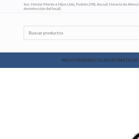
Soc. Héctor Morán e Hijos Ltda, Pudeto 298, Ancud. Horario de Atenció
desinfección del local)
INICIO
TIENDA
ESCOLAR
OFICINA
TECNO