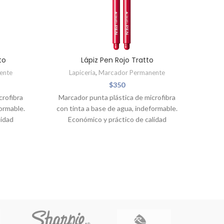
to
Lápiz Pen Rojo Tratto
Ma
ente
Lapiceria
,
Marcador Permanente
$
350
crofibra
Marcador punta plástica de microfibra
formable.
con tinta a base de agua, indeformable.
lidad
Económico y práctico de calidad
l para
superior, tapa ventilada ideal para
sentación
rotular y remarcar textos. Presentación
 0,3mm.
en cajas por docena. Trazo de 0,3mm.