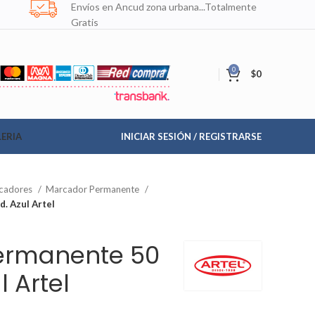
Envíos en Ancud zona urbana...Totalmente
Gratis
0
$
0
ERIA
INICIAR SESIÓN / REGISTRARSE
cadores
Marcador Permanente
. Azul Artel
ermanente 50
l Artel