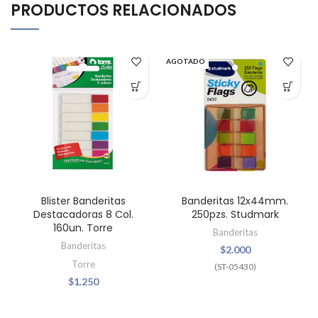
PRODUCTOS RELACIONADOS
AGOTADO
Blister Banderitas
Banderitas 12x44mm.
Destacadoras 8 Col.
250pzs. Studmark
160un. Torre
Banderitas
Banderitas
$
2.000
Torre
(ST-05430)
$
1.250