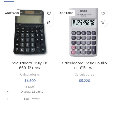
AGOTADO
AGOTADO
Calculadora Truly TR-
Calculadora Casio Bolsillo
669-12 Desk
HL-815L-WE
Calculadoras
Calculadoras
$
6.500
$
5.220
(54308)
Display: 12 dígito
Dual Power
Panel de Metal
Visor angular