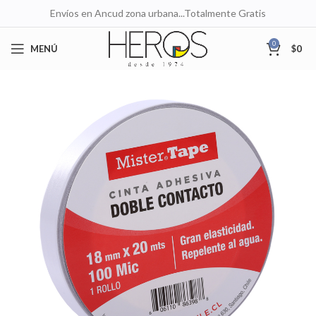
Envíos en Ancud zona urbana...Totalmente Gratis
0
MENÚ
$
0