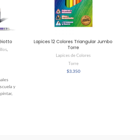
Giotto
Lapices 12 Colores Triangular Jumbo
La
Torre
llos
,
Lapices de Colores
Torre
$
3.350
Lápic
nales
para
escuela y
La m
pintar,
lápi
ar. El
 colores,
apro
alidad
Pro
alegres e
r.