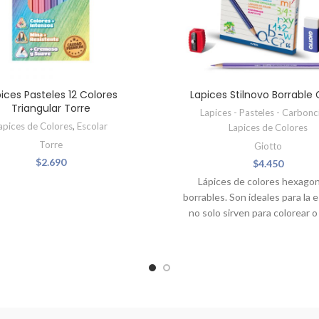
ices Pasteles 12 Colores
Lapices Stilnovo Borrable 
Triangular Torre
Lapices - Pasteles - Carbonci
apices de Colores
,
Escolar
Lapices de Colores
Torre
Giotto
$
2.690
$
4.450
Lápices de colores hexago
borrables. Son ideales para la 
no solo sirven para colorear o 
también para escribir y subray
estuche contiene: 10 lápices de
goma y sacapuntas. Mina de c
superior de 3,3 mm. de colores 
intensos y fáciles de afila