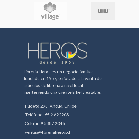
Punteadas
80 hojas de 90 grs.
Librería Heros es un negocio familiar,
fundado en 1957, enfocado a la venta de
artículos de librería a nivel local,
manteniendo una clientela fiel y estable.
Pudeto 298, Ancud. Chiloé
Teléfono: 65 2 622203
Celular: 9 5887 2046
ventas@libreriaheros.cl