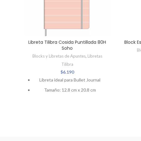
Libreta Tilibra Cosida Puntillada 80H
Block E
Soho
Bl
Blocks y Libretas de Apuntes
,
Libretas
Tilibra
$
6.190
Libreta ideal para Bullet Journal
Tamaño: 12.8 cm x 20.8 cm
Lomo y hojas cocidas
Tapa dura termolaminada
Cinta marca páginas
Cierre con elástico
Hojas interiores color mantequilla