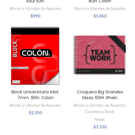
Azul 50H.
80H. Colon
Blocks y Libretas de Apuntes
Blocks y Libretas de Apuntes
$
990
$
1.850
Block Universitario Mat.
Croquera Big Grandes
7mm. 80H. Colon
Ideas 100H. Rhein
Blocks y Libretas de Apuntes
Blocks y Libretas de Apuntes
,
Cuadernos Book
$
2.350
Rhein
$
7.250