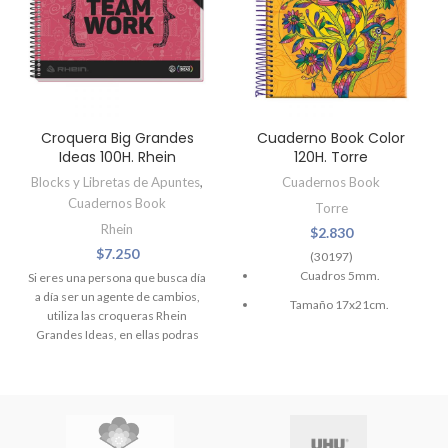
Croquera Big Grandes
Cuaderno Book Color
Ideas 100H. Rhein
120H. Torre
Blocks y Libretas de Apuntes
,
Cuadernos Book
Cuadernos Book
Torre
Rhein
$
2.830
$
7.250
(30197)
Cuadros 5mm.
Si eres una persona que busca día
a día ser un agente de cambios,
Tamaño 17x21cm.
utiliza las croqueras Rhein
Grandes Ideas, en ellas podras
(DISEÑOS SUJETOS A
anotar y organizar tus ideas en
DISPONIBILIDAD)
todo momento.
Punteada
Con Elástico